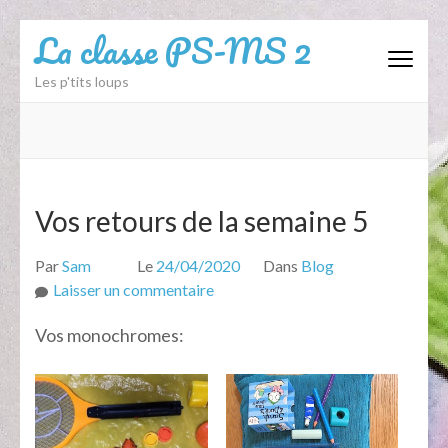
Aller
La classe PS-MS 2
au
contenu
Les p'tits loups
(Pressez
Entrée)
Vos retours de la semaine 5
Par
Sam
Le
24/04/2020
Dans
Blog
sur
Laisser un commentaire
Vos
Vos monochromes:
retours
de
la
semaine
5