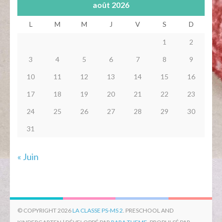
août 2026
L
M
M
J
V
S
D
1
2
3
4
5
6
7
8
9
10
11
12
13
14
15
16
17
18
19
20
21
22
23
24
25
26
27
28
29
30
31
« Juin
© COPYRIGHT 2026
LA CLASSE PS-MS 2
. PRESCHOOL AND