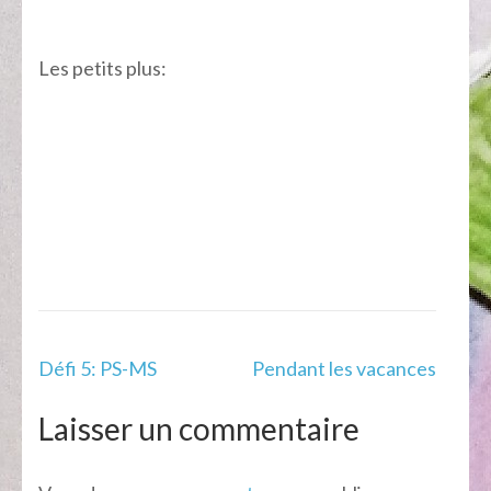
Les petits plus:
Navigation
Défi 5: PS-MS
Pendant les vacances
de
l’article
Laisser un commentaire