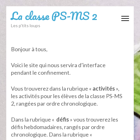
Aller
La classe PS-MS 2
au
contenu
Les p'tits loups
(Pressez
Entrée)
Bonjour à tous,
Voici le site qui nous servira d’interface
pendant le confinement.
Vous trouverez dans la rubrique «
activités
»,
les activités pour les élèves de la classe PS-MS
2, rangées par ordre chronologique.
Dans la rubrique «
défis
» vous trouverez les
défis hebdomadaires, rangés par ordre
chronologique. Dans la rubrique «