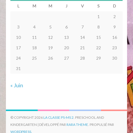
L
M
M
J
V
S
D
1
2
3
4
5
6
7
8
9
10
11
12
13
14
15
16
17
18
19
20
21
22
23
24
25
26
27
28
29
30
31
« Juin
© COPYRIGHT 2026
LA CLASSE PS-MS 2
. PRESCHOOL AND
KINDERGARTEN | DÉVELOPPÉ PAR
RARA THEME
. PROPULSÉ PAR
WORDPRESS.