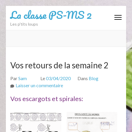
Aller
La classe PS-MS 2
au
contenu
Les p'tits loups
(Pressez
Entrée)
Vos retours de la semaine 2
Par
Sam
Le
03/04/2020
Dans
Blog
sur
Laisser un commentaire
Vos
Vos escargots et spirales:
retours
de
la
semaine
2