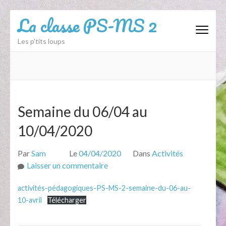
Aller
La classe PS-MS 2
au
contenu
Les p'tits loups
(Pressez
Entrée)
Semaine du 06/04 au
10/04/2020
Par
Sam
Le
04/04/2020
Dans
Activités
sur
Laisser un commentaire
Semaine
activités-pédagogiques-PS-MS-2-semaine-du-06-au-
du
10-avril
Télécharger
06/04
au
10/04/2020