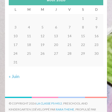
L
M
M
J
V
S
D
1
2
3
4
5
6
7
8
9
10
11
12
13
14
15
16
17
18
19
20
21
22
23
24
25
26
27
28
29
30
31
« Juin
© COPYRIGHT 2026
LA CLASSE PS-MS 2
. PRESCHOOL AND
KINDERGARTEN | DÉVELOPPÉ PAR
RARA THEME
. PROPULSÉ PAR