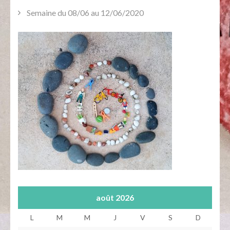
Semaine du 08/06 au 12/06/2020
août 2026
L
M
M
J
V
S
D