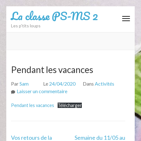
Aller
La classe PS-MS 2
au
contenu
Les p'tits loups
(Pressez
Entrée)
Pendant les vacances
Par
Sam
Le
24/04/2020
Dans
Activités
sur
Laisser un commentaire
Pendant
Pendant les vacances
Télécharger
les
vacances
Navigation
Vos retours de la
Semaine du 11/05 au