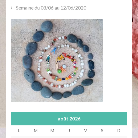
Semaine du 08/06 au 12/06/2020
août 2026
L
M
M
J
V
S
D