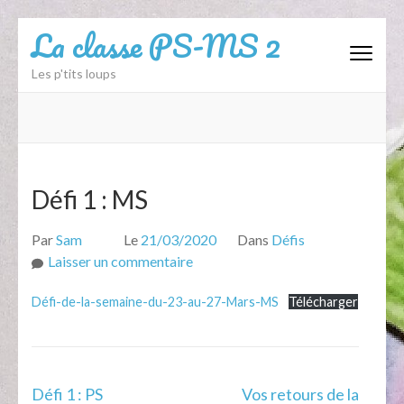
Aller
La classe PS-MS 2
au
contenu
Les p'tits loups
(Pressez
Entrée)
Défi 1 : MS
Par
Sam
Le
21/03/2020
Dans
Défis
sur
Laisser un commentaire
Défi
Défi-de-la-semaine-du-23-au-27-Mars-MS
Télécharger
1
:
MS
Navigation
Défi 1 : PS
Vos retours de la